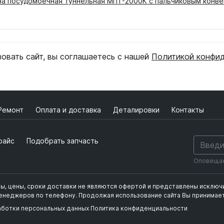
а посудомоечная туннельная МПТ-2000К с пальчиковым конвей
зовать сайт, вы соглашаетесь с нашей
Политикой конфи
Ремонт
Оплата и доставка
Деталировки
Контакты
райс
Подобрать запчасть
Оповещаем
ты, цены, сроки доставки не являются офертой и представлены исклю
фиденциальности
менеджеров по телефону.
Продолжая использование сайта Вы принимает
аботки персональных данных
Политика конфиденциальности