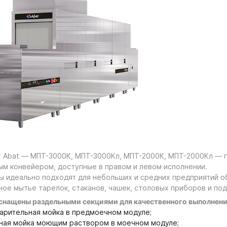
т Abat — МПТ-3000К, МПТ-3000Кл, МПТ-2000К, МПТ-2000Кл — 
ым конвейером, доступные в правом и левом исполнении.
ы идеально подходят для небольших и средних предприятий о
ное мытье тарелок, стаканов, чашек, столовых приборов и под
нащены раздельными секциями для качественного выполнени
арительная мойка в предмоечном модуле;
ная мойка моющим раствором в моечном модуле;