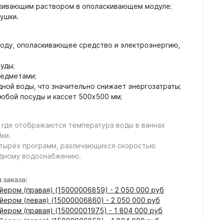
скивающим раствором в ополаскивающем модуле;
ушки.
воду, ополаскивающее средство и электроэнергию,
уды;
редметами;
ной воды, что значительно снижает энергозатраты;
юбой посуды и кассет 500х500 мм;
 где отображаются температура воды в ваннах
ки.
четырёх программ, различающихся скоростью
одному водоснабжению.
заказа:
ером (правая) (15000006859) - 2 050 000 руб
ером (левая) (15000006860) - 2 050 000 руб
ером (правая) (15000001975) - 1 804 000 руб