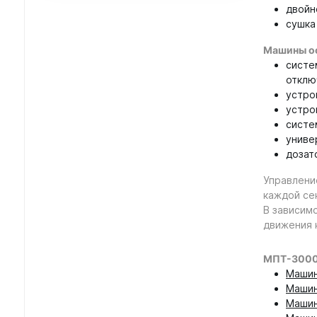
двойн
сушка
Машины о
систе
отклю
устро
устро
систе
униве
дозат
Управлени
каждой се
В зависим
движения 
МПТ-3000К
Машин
Машин
Машин