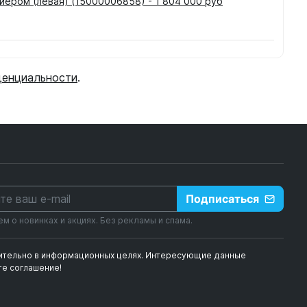
ером (левая) (15000006858) - 1 804 000 руб
денциальности
.
Подписаться
 о новинках и акциях. Без рекламы и спама.
чительно в информационных целях. Интересующие данные
е соглашение!