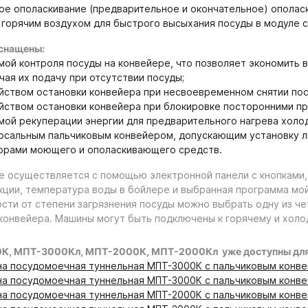
ое ополаскивание (предварительное и окончательное) опола
 горячим воздухом для быстрого высыхания посуды в модуле с
снащены:
мой контроля посуды на конвейере, что позволяет экономить 
чая их подачу при отсутствии посуды;
йством остановки конвейера при несвоевременном снятии пос
йством остановки конвейера при блокировке посторонними п
мой рекуперации энергии для предварительного нагрева холод
рсальным пальчиковым конвейером, допускающим установку л
орами моющего и ополаскивающего средств.
е осуществляется с помощью электронной панели с кнопками,
кции, температура воды в бойлере и выбранная программа мой
ости от степени загрязнения посуды можно выбрать одну из 
конвейера. Машины могут быть подключены к горячему и хол
, МПТ-3000Кл, МПТ-2000К, МПТ-2000Кл уже доступны для 
а посудомоечная туннельная МПТ-3000К с пальчиковым конвей
а посудомоечная туннельная МПТ-3000К с пальчиковым конвей
а посудомоечная туннельная МПТ-2000К с пальчиковым конвей