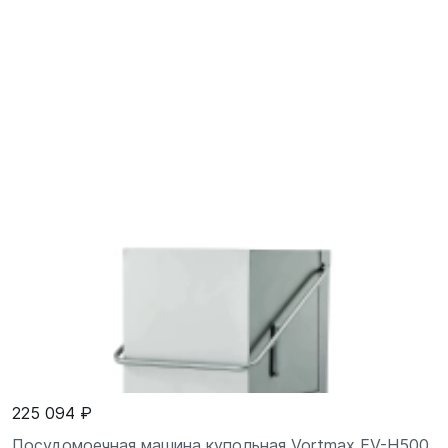
225 094 ₽
Посудомоечная машина купольная Vortmax EV-H500