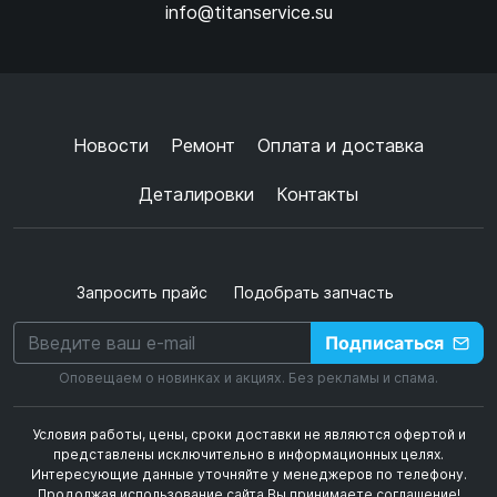
info@titanservice.su
Ок
Согласен с
обработкой данных
и
политикой
конфиденциальности
+
➜
Новости
Ремонт
Оплата и доставка
Деталировки
Контакты
Запросить прайс
Подобрать запчасть
Подписаться
Оповещаем о новинках и акциях. Без рекламы и спама.
Условия работы, цены, сроки доставки не являются офертой и
представлены исключительно в информационных целях.
Интересующие данные уточняйте у менеджеров по телефону.
Продолжая использование сайта Вы принимаете соглашение!