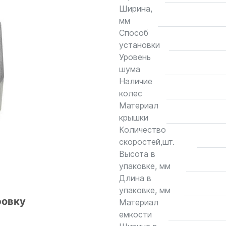
Ширина,
мм
Способ
установки
Уровень
шума
Наличие
колес
Материал
крышки
Количество
скоростей,шт.
Высота в
упаковке, мм
Длина в
упаковке, мм
ровку
Материал
емкости