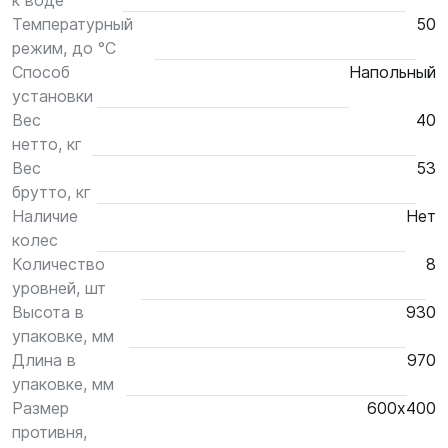
к воде
Температурный
50
режим, до °С
Способ
Напольный
установки
Вес
40
нетто, кг
Вес
53
брутто, кг
Наличие
Нет
колес
Количество
8
уровней, шт
Высота в
930
упаковке, мм
Длина в
970
упаковке, мм
Размер
600х400
противня,