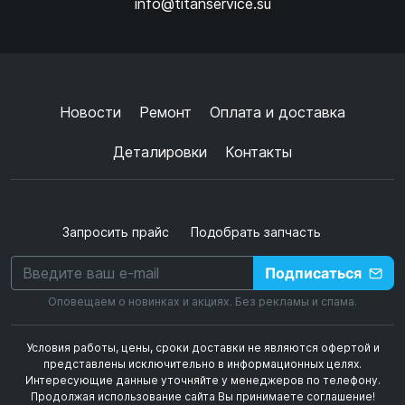
info@titanservice.su
Ок
Согласен с
обработкой данных
и
политикой
конфиденциальности
+
➜
Новости
Ремонт
Оплата и доставка
Деталировки
Контакты
Запросить прайс
Подобрать запчасть
Подписаться
Оповещаем о новинках и акциях. Без рекламы и спама.
Условия работы, цены, сроки доставки не являются офертой и
представлены исключительно в информационных целях.
Интересующие данные уточняйте у менеджеров по телефону.
Продолжая использование сайта Вы принимаете соглашение!