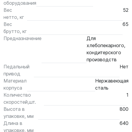
оборудования
Вес
52
нетто, кг
Вес
65
брутто, кг
Предназначение
Для
хлебопекарного,
кондитерского
производств
Педальный
Нет
привод
Материал
Нержавеющая
корпуса
сталь
Количество
1
скоростей,шт.
Высота в
800
упаковке, мм
Длина в
640
упаковке, мм