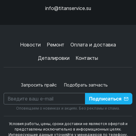
info@titanservice.su
Ок
Согласен с
обработкой данных
и
политикой
конфиденциальности
+
➜
Новости
Ремонт
Оплата и доставка
Деталировки
Контакты
Запросить прайс
Подобрать запчасть
Подписаться
Оповещаем о новинках и акциях. Без рекламы и спама.
Условия работы, цены, сроки доставки не являются офертой и
представлены исключительно в информационных целях.
Интересующие данные уточняйте у менеджеров по телефону.