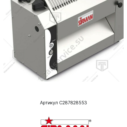
Артикул C287828553