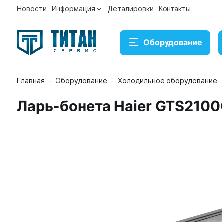
Новости
Информация
Деталировки
Контакты
Оборудование
Главная
Оборудование
Холодильное оборудование
Ларь-бонета Haier GTS210
Ларь-бонета Haier GTS2100G
Артикул GTS2100G сер.
Временно нет в наличии на
Под заказ
Купить
Консультация