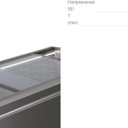
Напряжение
(В)
T
(min)