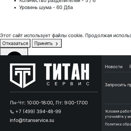
Количество разделителей - 5 / 6
Уровень шума - 60 Дба
Этот сайт использует файлы cookie. Продолжая исполь
Отказаться
Принять
Новости
Online чат
ONLINE
Запросить п
Online чат
×
Пн-Чт: 10:00-18:00, Пт: 9:00-17:00
+7 (499) 394-48-99
Условия рабо
Ок
Согласен с
обработкой данных
и
политикой кон
уточняйте у 
info@titanservice.su
Политика обр
+
➜