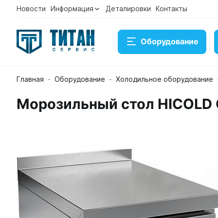
Новости
Информация
Деталировки
Контакты
Оборудование
Главная
Оборудование
Холодильное оборудование
Морозильный стол HICOLD 
Морозильный стол HICOLD GNE 1/BT
Артикул 27487
Временно нет в наличии на складе
93 822 ₽
Купить
Консультация