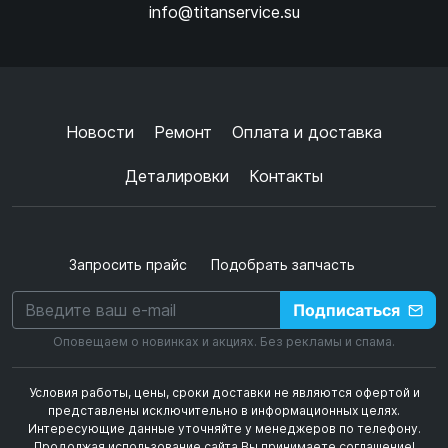
info@titanservice.su
Ок
Согласен с
обработкой данных
и
политикой
конфиденциальности
+
➜
Новости
Ремонт
Оплата и доставка
Деталировки
Контакты
Запросить прайс
Подобрать запчасть
Подписаться
Оповещаем о новинках и акциях. Без рекламы и спама.
Условия работы, цены, сроки доставки не являются офертой и
представлены исключительно в информационных целях.
Интересующие данные уточняйте у менеджеров по телефону.
Продолжая использование сайта Вы принимаете соглашение!