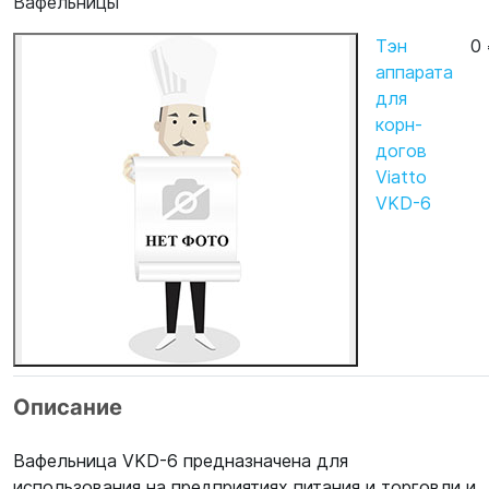
Вафельницы
Тэн
0
аппарата
для
корн-
догов
Viatto
VKD-6
Описание
Вафельница VKD-6 предназначена для
использования на предприятиях питания и торговли и