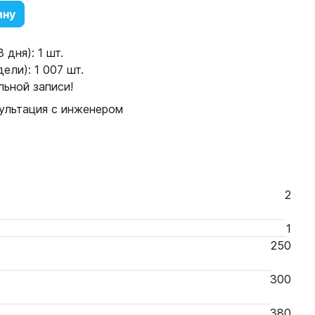
ину
 дня): 1 шт.
ели): 1 007 шт.
ьной записи!
ультация с инженером
2
1
250
300
380