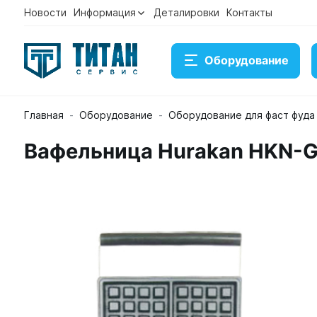
Новости
Информация
Деталировки
Контакты
Оборудование
Главная
Оборудование
Оборудование для фаст фуда
Вафельница Hurakan HKN-
Вафельница Hurakan HKN-GES2M
Артикул 37660
В наличии
10 544 ₽
Купить
Консультация