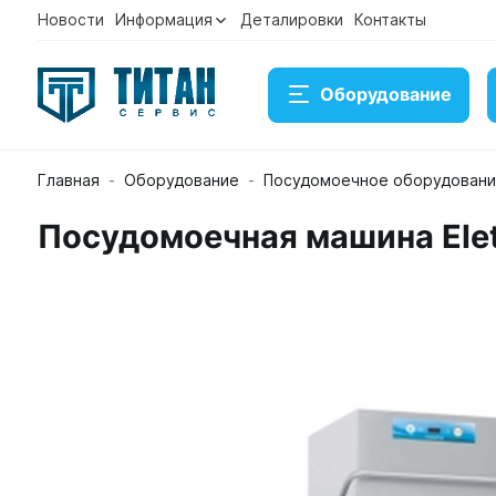
Новости
Информация
Деталировки
Контакты
Оборудование
Главная
Оборудование
Посудомоечное оборудован
Посудомоечная машина Elett
Посудомоечная машина Elettrobar River 80
Артикул River80
Временно нет в наличии на складе
212 300 ₽
Купить
Консультация