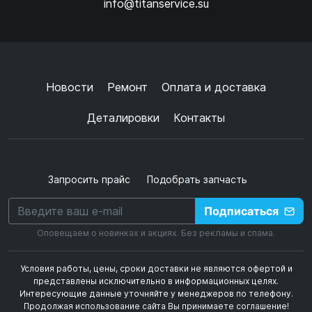
info@titanservice.su
Ок
Согласен с
обработкой данных
и
политикой
конфиденциальности
+
➜
Новости
Ремонт
Оплата и доставка
Деталировки
Контакты
Запросить прайс
Подобрать запчасть
Подписаться
Оповещаем о новинках и акциях. Без рекламы и спама.
Условия работы, цены, сроки доставки не являются офертой и
представлены исключительно в информационных целях.
Интересующие данные уточняйте у менеджеров по телефону.
Продолжая использование сайта Вы принимаете соглашение!