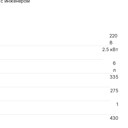
 с инженером
220
В
2.5 кВт
6
л
335
275
1
430