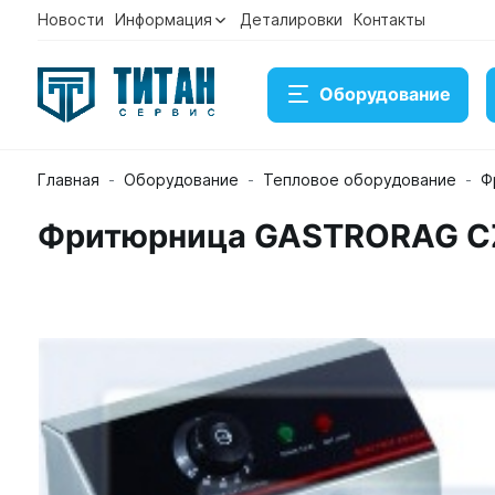
Новости
Информация
Деталировки
Контакты
Оборудование
Главная
Оборудование
Тепловое оборудование
Ф
Фритюрница GASTRORAG C
Фритюрница GASTRORAG CZG-CKEF-6
Артикул 21892
Временно нет в наличии на складе
Под заказ
Купить
Консультация