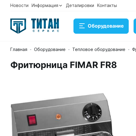
Новости
Информация
Деталировки
Контакты
Оборудование
Главная
Оборудование
Тепловое оборудование
Ф
Фритюрница FIMAR FR8
Фритюрница FIMAR FR8
Артикул 21925
В наличии
29 324 ₽
Купить
Консультация