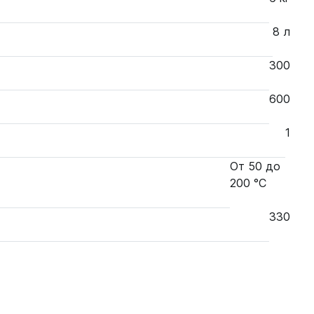
8 л
300
600
1
От 50 до
200 °С
330