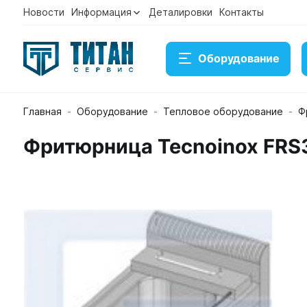
Новости
Информация
Деталировки
Контакты
Оборудование
Главная
Оборудование
Тепловое оборудование
Ф
Фритюрница Tecnoinox FRS
Фритюрница Tecnoinox FRS35E7
Артикул 22019
Временно нет в наличии на складе
Под заказ
Купить
Консультация