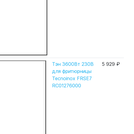
Тэн 3600Вт 230В
5 929 ₽
для фритюрницы
Tecnoinox FRSE7
RC01276000