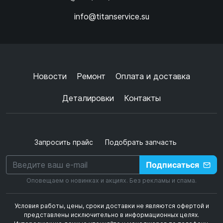
info@titanservice.su
Ок
Согласен с
обработкой данных
и
политикой
конфиденциальности
+
➜
Новости
Ремонт
Оплата и доставка
Деталировки
Контакты
Запросить прайс
Подобрать запчасть
Подписаться
Оповещаем о новинках и акциях. Без рекламы и спама.
Условия работы, цены, сроки доставки не являются офертой и
представлены исключительно в информационных целях.