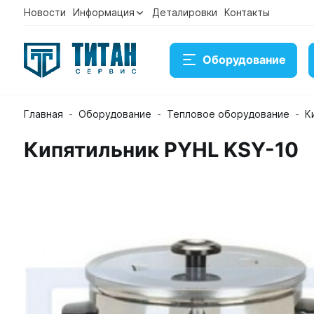
Новости
Информация
Деталировки
Контакты
Оборудование
Главная
Оборудование
Тепловое оборудование
К
Кипятильник PYHL KSY-10
Кипятильник PYHL KSY-10
Артикул 22304
Временно нет в наличии на складе
Под заказ
Купить
Консультация