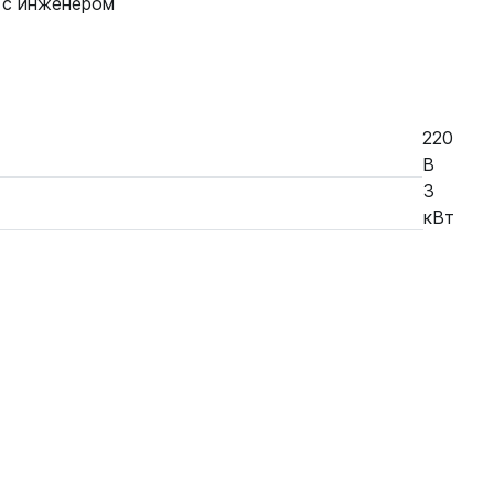
 с инженером
220
В
3
кВт