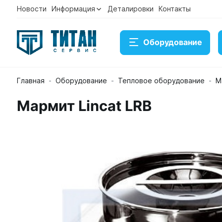
Новости
Информация
Деталировки
Контакты
Оборудование
Главная
Оборудование
Тепловое оборудование
М
Мармит Lincat LRB
Мармит Lincat LRB
Артикул 22199
Временно нет в наличии на складе
Под заказ
Купить
Консультация