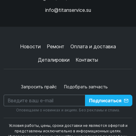
info@titanservice.su
Ок
Согласен с
обработкой данных
и
политикой
конфиденциальности
+
➜
Новости
Ремонт
Оплата и доставка
Деталировки
Контакты
Запросить прайс
Подобрать запчасть
Подписаться
Оповещаем о новинках и акциях. Без рекламы и спама.
Условия работы, цены, сроки доставки не являются офертой и
представлены исключительно в информационных целях.