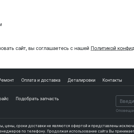
м
зовать сайт, вы соглашаетесь с нашей
Политикой конфи
Ремонт
Оплата и доставка
Деталировки
Контакты
райс
Подобрать запчасть
Оповещаем
ты, цены, сроки доставки не являются офертой и представлены исклю
фиденциальности
менеджеров по телефону.
Продолжая использование сайта Вы принимает