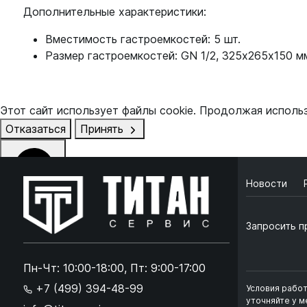
Дополнительные характеристики:
Вместимость гастроемкостей: 5 шт.
Размер гастроемкостей: GN 1/2, 325х265х150 м
Этот сайт использует файлы cookie. Продолжая исполь
Отказаться
Принять
Новости
Online чат
ONLINE
Запросить п
Online чат
×
Пн-Чт: 10:00-18:00, Пт: 9:00-17:00
+7 (499) 394-48-99
Условия рабо
Ок
Согласен с
обработкой данных
и
политикой кон
уточняйте у 