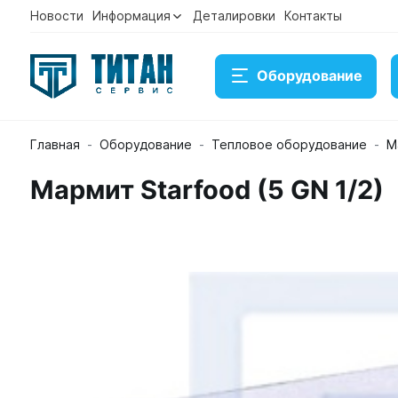
Новости
Информация
Деталировки
Контакты
Оборудование
Главная
Оборудование
Тепловое оборудование
М
Мармит Starfood (5 GN 1/2)
Мармит Starfood (5 GN 1/2)
Артикул 22205
Временно нет в наличии на складе
Под заказ
Купить
Консультация