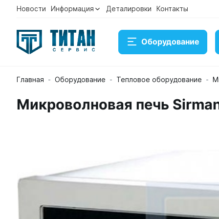
Новости
Информация
Деталировки
Контакты
Оборудование
Главная
Оборудование
Тепловое оборудование
М
Микроволновая печь Sirman MINNEAPOLIS WD 900 
Микроволновая печь Sirma
Артикул 22468
Временно нет в наличии на складе
21 244 ₽
Купить
Консультация