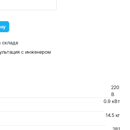
ину
а складе
ультация с инженером
220
В
0.9 кВт
14.5 кг
281