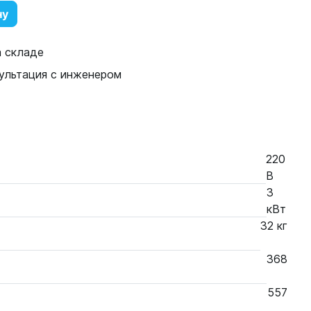
ну
а складе
ультация с инженером
220
В
3
кВт
32 кг
368
557