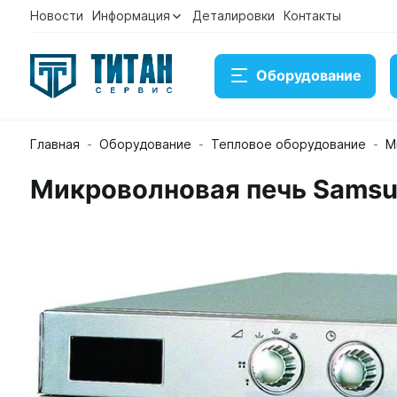
Новости
Информация
Деталировки
Контакты
Оборудование
Главная
Оборудование
Тепловое оборудование
М
Микроволновая печь Sams
Микроволновая печь Samsung CM1519/A
Артикул 22476
Временно нет в наличии на складе
57 611 ₽
Купить
Консультация