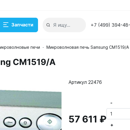
Запчасти
+7 (499) 394-48
икроволновые печи
Микроволновая печь Samsung CM1519/A
ung CM1519/A
Артикул 22476
-
57 611 ₽
+