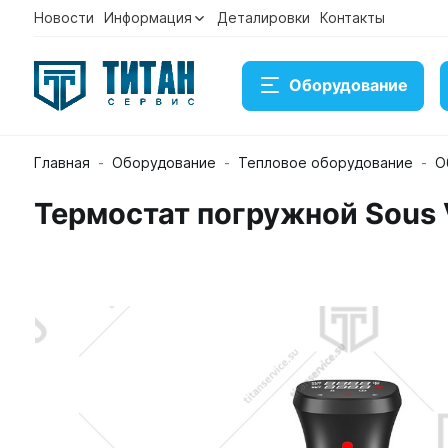
Новости
Информация
Деталировки
Контакты
Оборудование
Главная
Оборудование
Тепловое оборудование
О
Термостат погружной Sous V
Термостат погружной Sous Vide Airhot SV15
Артикул D948526882
Временно нет в наличии на ск
Под заказ
Купить
Консультация