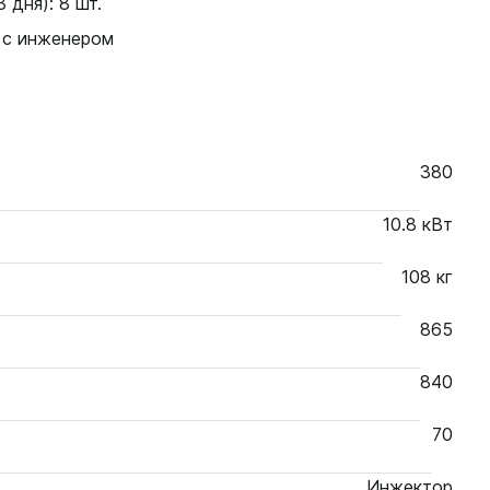
 дня): 8 шт.
 с инженером
380
10.8 кВт
108 кг
865
840
70
Инжектор