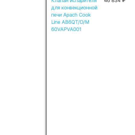
Клапан испарителя
46 834 ₽
для конвекционной
печи Apach Cook
Line AB6QT/D/M
60VAPVA001