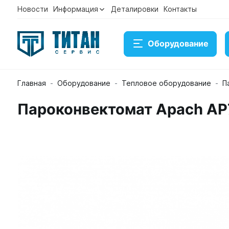
Новости
Информация
Деталировки
Контакты
Оборудование
Главная
Оборудование
Тепловое оборудование
П
Пароконвектомат Apach A
Пароконвектомат Apach AP7M
Артикул 39860
Временно нет в наличии на складе
Под заказ
Купить
Консультация