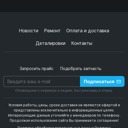
Ок
Согласен с
обработкой данных
и
политикой
конфиденциальности
+
➜
Новости
Ремонт
Оплата и доставка
Деталировки
Контакты
Запросить прайс
Подобрать запчасть
Подписаться
Оповещаем о новинках и акциях. Без рекламы и спама.
Условия работы, цены, сроки доставки не являются офертой и
представлены исключительно в информационных целях.
Интересующие данные уточняйте у менеджеров по телефону.
Продолжая использование сайта Вы принимаете соглашение!
Политика обработки персональных данных
Политика