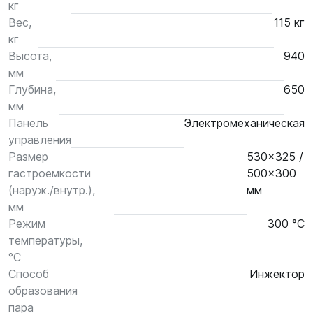
кг
Вес,
115 кг
кг
Высота,
940
мм
Глубина,
650
мм
Панель
Электромеханическая
управления
Размер
530x325 /
гастроемкости
500x300
(наруж./внутр.),
мм
мм
Режим
300 °С
температуры,
°С
Способ
Инжектор
образования
пара