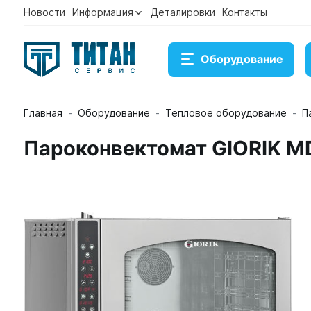
Новости
Информация
Деталировки
Контакты
Оборудование
Главная
Оборудование
Тепловое оборудование
П
Пароконвектомат GIORIK M
Пароконвектомат GIORIK MDE7Х
Артикул 20912
Временно нет в наличии на складе
Под заказ
Купить
Консультация