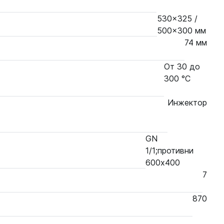
530x325 /
500x300 мм
74 мм
От 30 до
300 °С
Инжектор
GN
1/1;противни
600х400
7
870