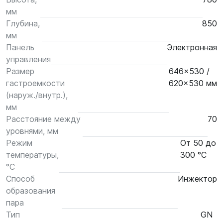
мм
Глубина,
850
мм
Панель
Электронная
управления
Размер
646x530 /
гастроемкости
620x530 мм
(наруж./внутр.),
мм
Расстояние между
70
уровнями, мм
Режим
От 50 до
температуры,
300 °С
°С
Способ
Инжектор
образования
пара
Тип
GN