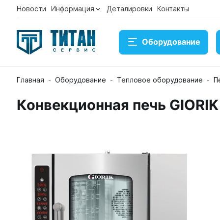
Новости
Информация
Деталировки
Контакты
Оборудование
Главная
Оборудование
Тепловое оборудование
П
Конвекционная печь GIORI
Конвекционная печь GIORIK MPE523X
Артикул 19092
Временно нет в наличии на складе
Под заказ
Купить
Консультация