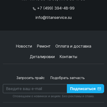
×
+7 (499) 394-48-99
info@titanservice.su
Ок
Согласен с
обработкой данных
и
политикой
конфиденциальности
+
➜
Новости
Ремонт
Оплата и доставка
Деталировки
Контакты
Запросить прайс
Подобрать запчасть
Подписаться
Оповещаем о новинках и акциях. Без рекламы и спама.