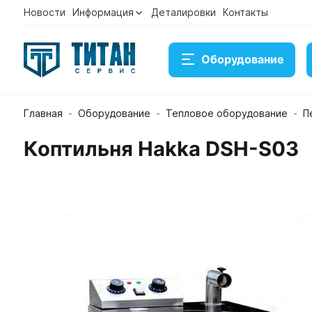
Новости
Информация
Деталировки
Контакты
Оборудование
Главная
Оборудование
Тепловое оборудование
П
Коптильня Hakka DSH-S03
Коптильня Hakka DSH-S03
Артикул 19253
Временно нет в наличии на складе
Под заказ
Купить
Консультация