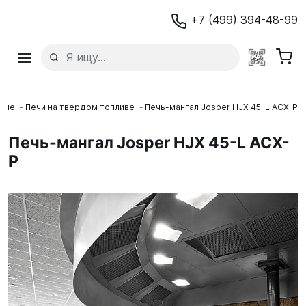
+7 (499) 394-48-99
ание
Печи на твердом топливе
Печь-мангал Josper HJX 45-L ACX-P
Печь-мангал Josper HJX 45-L ACX-
P