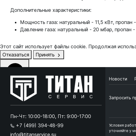
Дополнительные характеристики:
Мощность газа: натуральный - 11,5 кВт, пропан -
Давление газа: натуральный - 20 мбар, пропан -
Этот сайт использует файлы cookie. Продолжая исполь
Отказаться
Принять
Новости
Online чат
ONLINE
Запросить п
Online чат
×
Пн-Чт: 10:00-18:00, Пт: 9:00-17:00
+7 (499) 394-48-99
Условия рабо
Ок
Согласен с
обработкой данных
и
политикой кон
уточняйте у 
info@titanservice.su