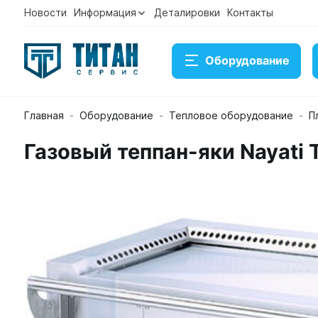
Новости
Информация
Деталировки
Контакты
Оборудование
Главная
Оборудование
Тепловое оборудование
П
Газовый теппан-яки Nayati 
Газовый теппан-яки Nayati TP 15/G
Артикул 19326
Временно нет в наличии на складе
Под заказ
Купить
Консультация