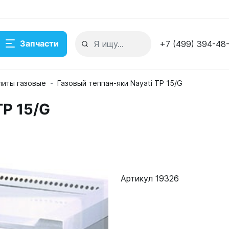
Запчасти
+7 (499) 394-48
литы газовые
Газовый теппан-яки Nayati TP 15/G
TP 15/G
Артикул 19326