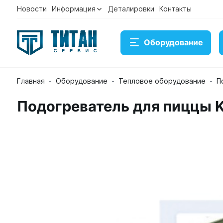
Новости
Информация
Деталировки
Контакты
Оборудование
Главная
Оборудование
Тепловое оборудование
П
Подогреватель для пиццы Kocateq R 500
Подогреватель для пиццы K
Артикул 22502
Временно нет в наличии на складе
13 588 ₽
Купить
Консультация