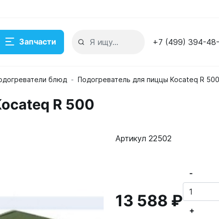
Запчасти
+7 (499) 394-48
одогреватели блюд
Подогреватель для пиццы Kocateq R 50
ocateq R 500
Артикул 22502
-
13 588 ₽
+