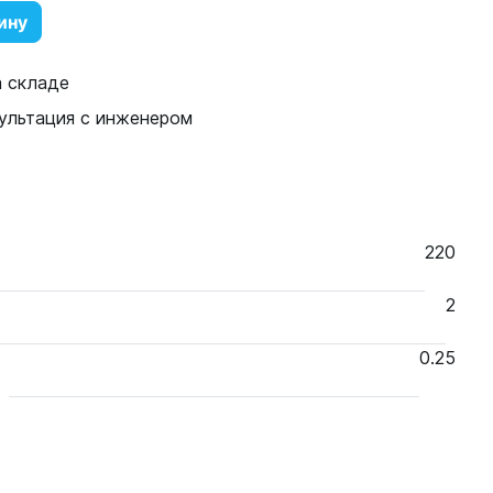
ину
а складе
ультация с инженером
220
2
0.25