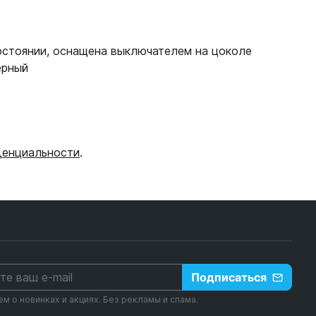
остоянии, оснащена выключателем на цоколе
ерный
денциальности
.
Подписаться
 о новинках и акциях. Без рекламы и спама.