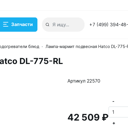
Запчасти
+7 (499) 394-48
одогреватели блюд
Лампа-мармит подвесная Hatco DL-775-
atco DL-775-RL
Артикул 22570
-
42 509 ₽
+