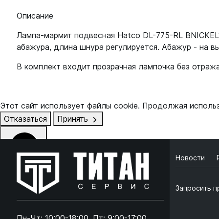
Описание
Лампа-мармит подвесная Hatco DL-775-RL BNICKEL
абажура, длина шнура регулируется. Абажур - на вы
В комплект входит прозрачная лампочка без отраж
Этот сайт использует файлы cookie. Продолжая исполь
Отказаться
Принять
Новости
Online чат
ONLINE
Запросить п
Online чат
×
Пн-Чт: 10:00-18:00, Пт: 9:00-17:00