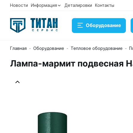
Новости
Информация
Деталировки
Контакты
Оборудование
Главная
Оборудование
Тепловое оборудование
П
Лампа-мармит подвесная H
Лампа-мармит подвесная Hatco DL-775-RL
Артикул 22570
Временно нет в наличии на складе
42 509 ₽
Купить
Консультация