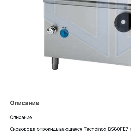
Описание
Описание
Сковорода опрокидывающаяся Tecnoinox BS80FE7 п