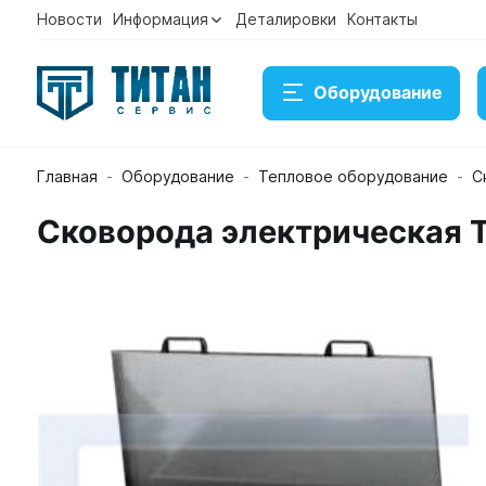
Новости
Информация
Деталировки
Контакты
Оборудование
Главная
Оборудование
Тепловое оборудование
С
Сковорода электрическая 
Сковорода электрическая Tecnoinox BS80FE7
Артикул 19405
Временно нет в наличии на складе
Под заказ
Купить
Консультация