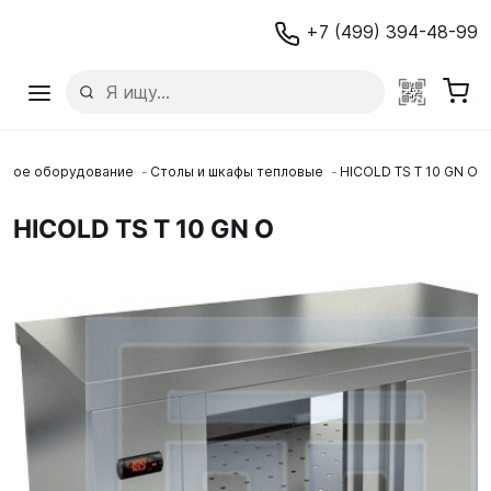
+7 (499) 394-48-99
овое оборудование
Столы и шкафы тепловые
HICOLD TS T 10 GN O
HICOLD TS T 10 GN O