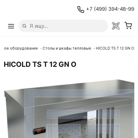
+7 (499) 394-48-99
овое оборудование
Столы и шкафы тепловые
HICOLD TS T 12 GN O
HICOLD TS T 12 GN O