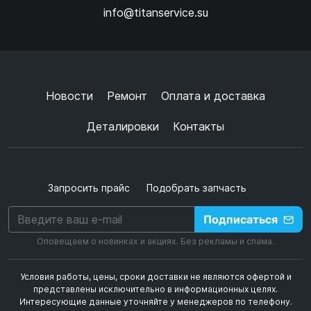
info@titanservice.su
Ок
Согласен с
обработкой данных
и
политикой
конфиденциальности
+
➜
Новости
Ремонт
Оплата и доставка
Деталировки
Контакты
Запросить прайс
Подобрать запчасть
Подписаться
Оповещаем о новинках и акциях. Без рекламы и спама.
Условия работы, цены, сроки доставки не являются офертой и
представлены исключительно в информационных целях.
Интересующие данные уточняйте у менеджеров по телефону.