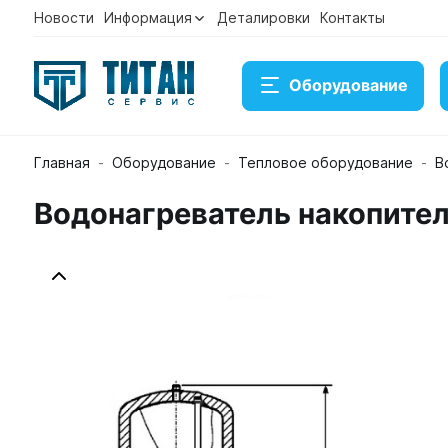
Новости
Информация
Деталировки
Контакты
Оборудование
Главная
Оборудование
Тепловое оборудование
В
Водонагреватель накопител
Водонагреватель накопительный напольный Stiebel 
Артикул 40310
Временно нет в наличии на складе
132 560 ₽
Купить
Консультация