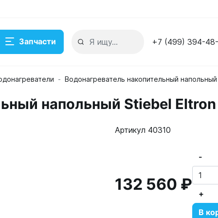
Запчасти
+7 (499) 394-48
одонагреватели
Водонагреватель накопительный напольный S
ьный напольный Stiebel Eltro
Артикул 40310
Eltron SHW 200 ACE
-
132 560 ₽
+
В ко