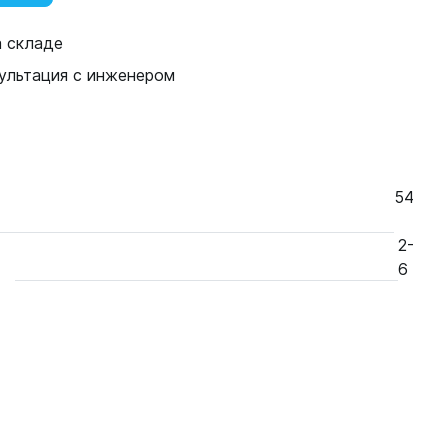
а складе
ультация с инженером
54
2-
6