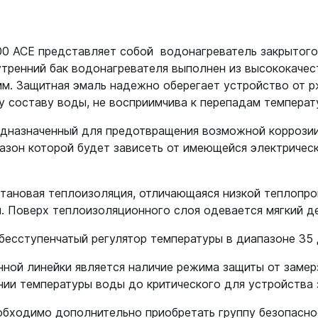
0 ACE представляет собой водонагреватель закрытого 
утренний бак водонагревателя выполнен из высококачес
м. Защитная эмаль надежно оберегает устройство от р
 составу воды, не восприимчива к перепадам температу
редназначенный для предотвращения возможной коррози
зон которой будет зависеть от имеющейся электрическ
тановая теплоизоляция, отличающаяся низкой теплопро
я. Поверх теплоизоляционного слоя одевается мягкий д
есступенчатый регулятор температуры в диапазоне 35 
ой линейки является наличие режима защиты от замерз
ии температуры воды до критического для устройства з
обходимо дополнительно приобретать группу безопаснос