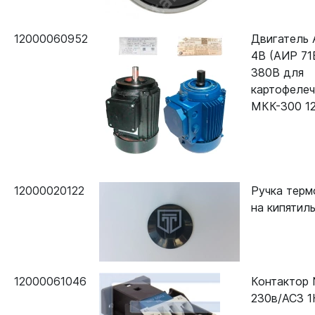
12000060952
Двигатель 
4B (АИР 71
380В для
картофелеч
МКК-300 1
12000020122
Ручка терм
на кипятил
12000061046
Контактор 
230в/АСЗ 