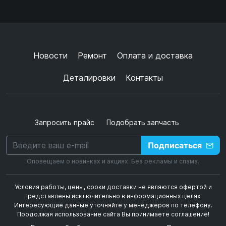
Ок
Согласен с
обработкой данных
и
политикой
конфиденциальности
+
➜
Новости
Ремонт
Оплата и доставка
Деталировки
Контакты
Запросить прайс
Подобрать запчасть
Подписаться
Оповещаем о новинках и акциях. Без рекламы и спама.
Условия работы, цены, сроки доставки не являются офертой и
представлены исключительно в информационных целях.
Интересующие данные уточняйте у менеджеров по телефону.
Продолжая использование сайта Вы принимаете соглашение!