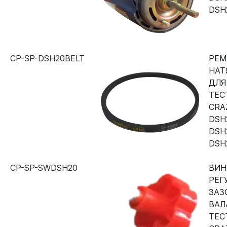
DSH
CP-SP-DSH20BELT
РЕМ
НАТ
ДЛЯ
ТЕС
CRA
DSH2
DSH
DSH
CP-SP-SWDSH20
ВИН
РЕГ
ЗАЗ
ВАЛ
ТЕС