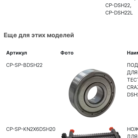
CP-DSH22
,
CP-DSH22L
Еще для этих моделей
Артикул
Фото
Наи
CP-SP-BDSH22
ПО
ДЛЯ
ТЕС
CRA
DSH
CP-SP-KN2X6DSH20
НОЖ
ДЛЯ