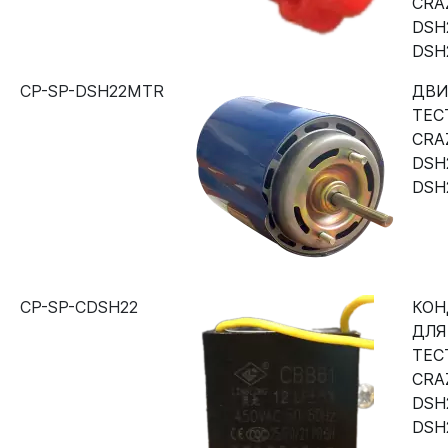
CRA
DSH2
DSH
CP-SP-DSH22MTR
ДВИ
ТЕС
CRA
DSH2
DSH
CP-SP-CDSH22
КОН
ДЛЯ
ТЕС
CRA
DSH2
DSH