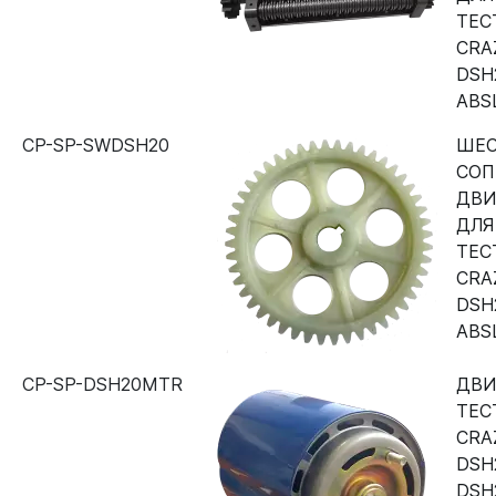
ТЕС
CRA
DSH2
ABS
CP-SP-SWDSH20
ШЕС
СОП
ДВИ
ДЛЯ
ТЕС
CRA
DSH2
ABS
CP-SP-DSH20MTR
ДВИ
ТЕС
CRA
DSH2
DSH