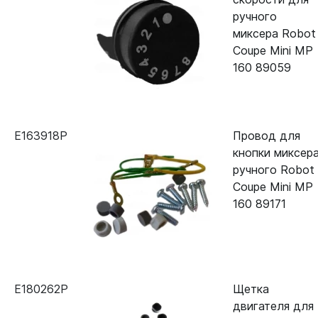
ручного
миксера Robot
Coupe Mini MP
160 89059
E163918P
Провод для
кнопки миксер
ручного Robot
Coupe Mini MP
160 89171
E180262P
Щетка
двигателя для