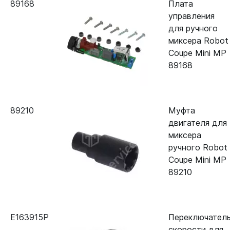
89168
Плата
управления
для ручного
миксера Robot
Coupe Mini MP
89168
89210
Муфта
двигателя для
миксера
ручного Robot
Coupe Mini MP
89210
E163915P
Переключател
скорости для