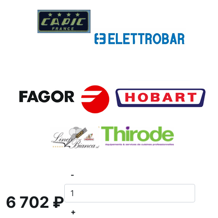
-
6 702 ₽
+