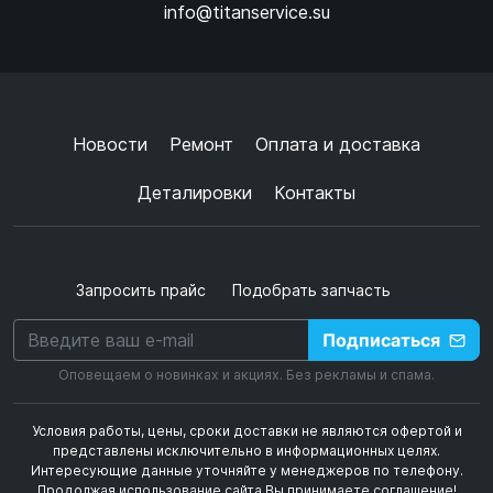
info@titanservice.su
Ок
Согласен с
обработкой данных
и
политикой
конфиденциальности
+
➜
Новости
Ремонт
Оплата и доставка
Деталировки
Контакты
Запросить прайс
Подобрать запчасть
Подписаться
Оповещаем о новинках и акциях. Без рекламы и спама.
Условия работы, цены, сроки доставки не являются офертой и
представлены исключительно в информационных целях.
Интересующие данные уточняйте у менеджеров по телефону.
Продолжая использование сайта Вы принимаете соглашение!