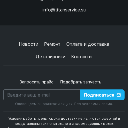
info@titanservice.su
Ок
Согласен с
обработкой данных
и
политикой
конфиденциальности
+
➜
Новости
Ремонт
Оплата и доставка
Деталировки
Контакты
Запросить прайс
Подобрать запчасть
Подписаться
Оповещаем о новинках и акциях. Без рекламы и спама.
Условия работы, цены, сроки доставки не являются офертой и
представлены исключительно в информационных целях.