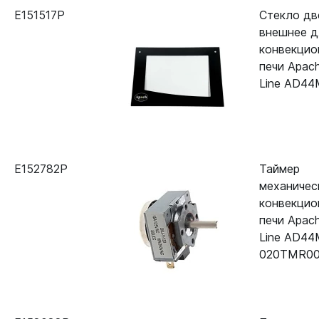
E151517P
Стекло дв
внешнее д
конвекцио
печи Apac
Line AD4
E152782P
Таймер
механичес
конвекцио
печи Apac
Line AD4
020TMR0