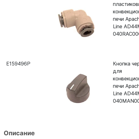
пластиков
конвекцио
печи Apac
Line AD44
040RAC00
E159496P
Кнопка че
для
конвекцио
печи Apac
Line AD4
040MAN0
Описание