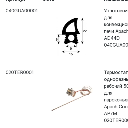
040GUA00001
Уплотнени
для
конвекцио
печи Apac
AD44D
040GUA00
020TER0001
Термостат
однофазн
рабочий 5
для
пароконве
Apach Cook
AP7M
020TER00