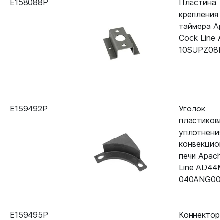
E158088P
Пластина
крепления
таймера A
Cook Line
10SUPZ08
E159492P
Уголок
пластиков
уплотнени
конвекцио
печи Apac
Line AD44
040ANG00
E159495P
Коннектор