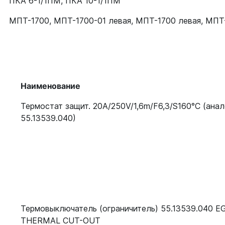
ПКА 6-1/1ПМ
,
ПКА 10-1/1ПМ
МПТ-1700
,
МПТ-1700-01 левая
,
МПТ-1700 левая
,
МПТ-
Наименование
Термостат защит. 20А/250V/1,6m/F6,3/S160°С (анал
55.13539.040)
Термовыключатель (ограничитель) 55.13539.040 E
THERMAL CUT-OUT