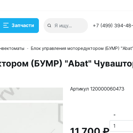
Запчасти
+7 (499) 394-48
нвектоматы
Блок управления моторедуктором (БУМР) "Abat
увашторгтехника
тором (БУМР) "Abat" Чувашто
складе
Артикул 120000060473
-
11 700 ₽