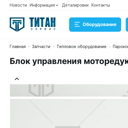
Новости
Информация
Деталировки
Контакты
Оборудование
Главная
Запчасти
Тепловое оборудование
Пароко
Блок управления моторедуктором (БУМР) "Abat" Ч
Блок управления моторедук
Артикул 120000060473
Временно нет в наличии на 
11 700 ₽
Купить
Консультация