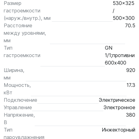
Размер
530x325
гастроемкости
/
(наруж./внутр.), мм
500x300
Расстояние
70.5
между уровнями,
мм
Тип
GN
гастроемкости
1/1;противни
600х400
Ширина,
920
мм
Мощность,
17.3
кВт
Подключение
Электрическое
Управление
Электронное
Напряжение,
380
В
Тип
Инжекторный
пароувлажнения